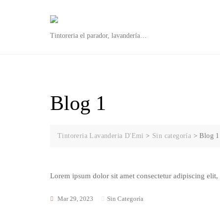
Skip
to
content
Tintoreria el parador, lavandería…
Blog 1
Tintoreria Lavanderia D'Emi
>
Sin categoría
>
Blog 1
Lorem ipsum dolor sit amet consectetur adipiscing elit
Mar 29, 2023
Sin Categoría