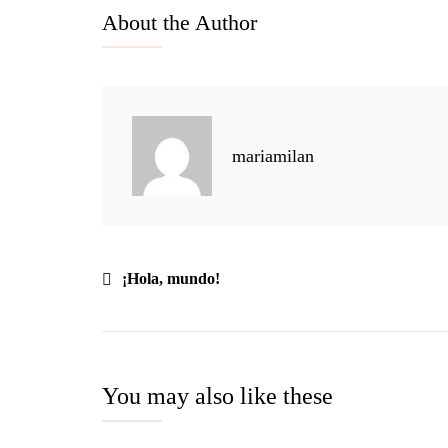
About the Author
mariamilan
Navegación
¡Hola, mundo!
de
entradas
You may also like these